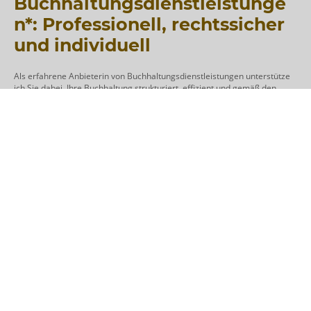
Buchhaltungsdienstleistunge
n*: Professionell, rechtssicher
und individuell
Als erfahrene Anbieterin von Buchhaltungsdienstleistungen unterstütze
ich Sie dabei, Ihre Buchhaltung strukturiert, effizient und gemäß den
gesetzlichen Vorgaben zu führen. Meine Leistungen bewegen sich im klar
definierten Rahmen des
§ 6 Nr. 4 StBerG
(Steuerberatungsgesetz),
sodass Sie sich stets auf eine rechtssichere Ausführung verlassen
können.
Was ich für Sie übernehme:
Sortierung und Erfassung von Belegen
: Sorgfältige
Vorbereitung und digitale Verarbeitung Ihrer Geschäftsvorfälle.
Kontierung und Buchung laufender Geschäftsvorfälle
: Präzise
Erfassung aller Einnahmen und Ausgaben, soweit dies im Rahmen
des Steuerberatungsgesetzes erlaubt ist.
Offene-Posten-Verwaltung
: Nachverfolgung von Forderungen
und Verbindlichkeiten, um Ihre Liquidität im Blick zu behalten.
Umsatzsteuervoranmeldungen
: Vorbereitung der Daten für die
fristgerechte Abgabe Ihrer Voranmeldungen durch Sie einfach
und effizient.
Digitale Belegverwaltung
: Einführung und Pflege eines
papierlosen Systems, das den Austausch von Unterlagen einfach